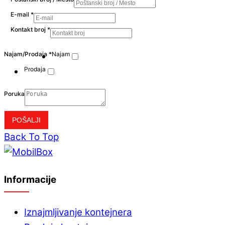
E-mail
*
Kontakt broj
*
Najam/Prodaja
*
Najam
Prodaja
Poruka
POŠALJI
Back To Top
Informacije
Iznajmljivanje kontejnera