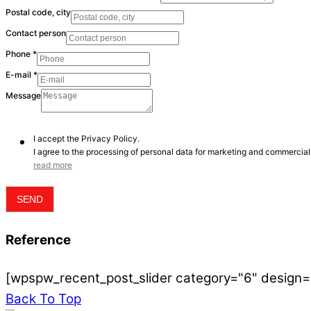
Postal code, city
Contact person
Phone
*
E-mail
*
Message
I accept the Privacy Policy.
I agree to the processing of personal data for marketing and commercial 
read more
SEND
Reference
[wpspw_recent_post_slider category="6" design=
Back To Top