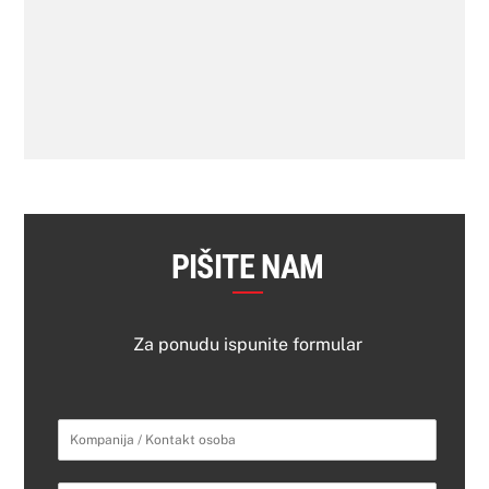
PIŠITE NAM
Za ponudu ispunite formular
K
o
m
p
A