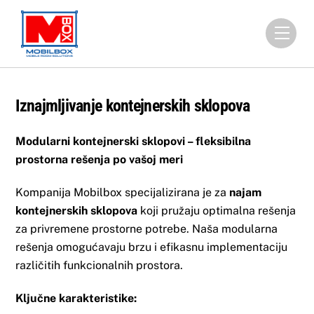
Skip
to
Men
content
Iznajmljivanje kontejnerskih sklopova
Modularni kontejnerski sklopovi – fleksibilna
prostorna rešenja po vašoj meri
Kompanija Mobilbox specijalizirana je za
najam
kontejnerskih sklopova
koji pružaju optimalna rešenja
za privremene prostorne potrebe. Naša modularna
rešenja omogućavaju brzu i efikasnu implementaciju
različitih funkcionalnih prostora.
Ključne karakteristike: