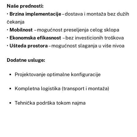
Naše prednosti:
•
Brzina implementacije
– dostava i montaža bez dužih
čekanja
•
Mobilnost
– mogućnost preseljenja celog sklopa
•
Ekonomska efikasnost
– bez investicionih troškova
•
Ušteda prostora
– mogućnost slaganja u više nivoa
Dodatne usluge:
Projektovanje optimalne konfiguracije
Kompletna logistika (transport i montaža)
Tehnička podrška tokom najma