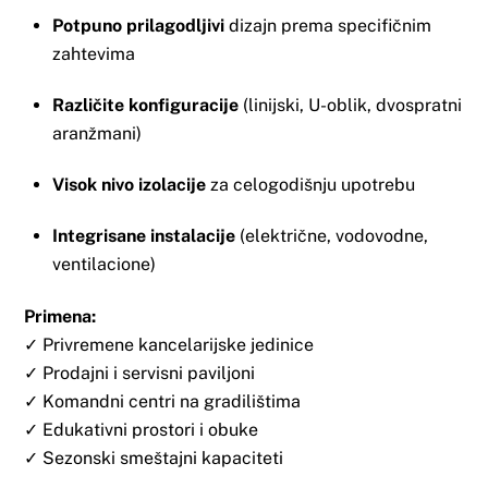
Potpuno prilagodljivi
dizajn prema specifičnim
zahtevima
Različite konfiguracije
(linijski, U-oblik, dvospratni
aranžmani)
Visok nivo izolacije
za celogodišnju upotrebu
Integrisane instalacije
(električne, vodovodne,
ventilacione)
Primena:
✓ Privremene kancelarijske jedinice
✓ Prodajni i servisni paviljoni
✓ Komandni centri na gradilištima
✓ Edukativni prostori i obuke
✓ Sezonski smeštajni kapaciteti