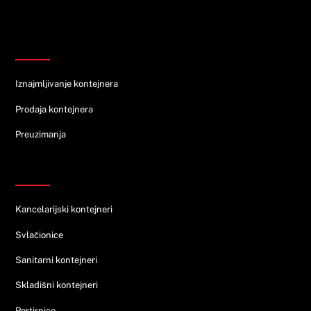
Informacije
Iznajmljivanje kontejnera
Prodaja kontejnera
Preuzimanja
Ponuda
Kancelarijski kontejneri
Svlačionice
Sanitarni kontejneri
Skladišni kontejneri
Portirnice